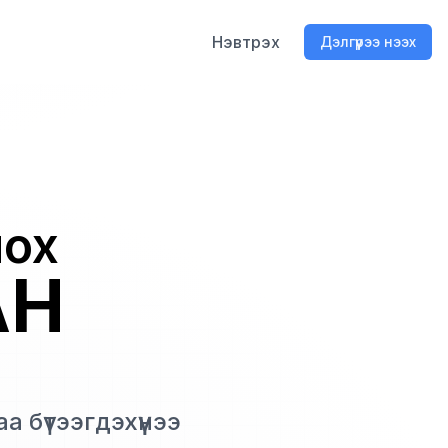
Нэвтрэх
Дэлгүүрээ нээх
лох
АН
бүтээгдэхүүнээ