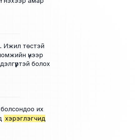
 Үнэхээр амар
. Ижил төстэй
ломжийн үнээр
дэлгүүртэй болох
 болсондоо их
эд
хэрэглэгчид