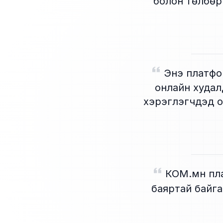
болон төлбөр
Энэ платфо
онлайн худал
хэрэглэгчдэд 
КОМ.мн пла
баяртай байга