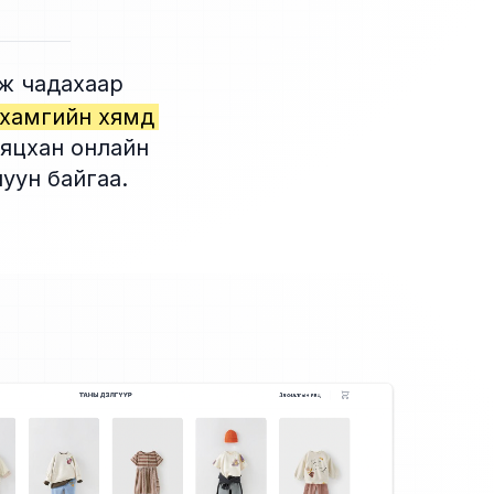
аж чадахаар
хамгийн хямд
бяцхан онлайн
уун байгаа.