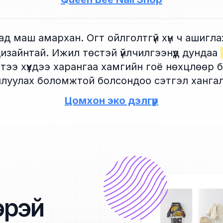
д маш амархан. Огт ойлголтгүй хүн ч ашигл
зайнтай. Ижил төстэй үйлчилгээнүүд дундаа
эртээ хүүхдээ харангаа хамгийн гоё нөхцлөөр 
иллуулах боломжтой болсондоо сэтгэл хангал
Цомхон эко дэлгүүр
эрэй