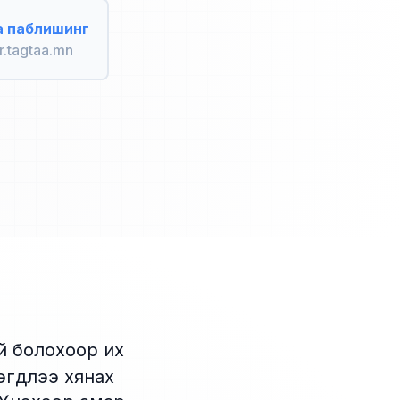
а паблишинг
r.tagtaa.mn
й болохоор их
эгдлээ хянах