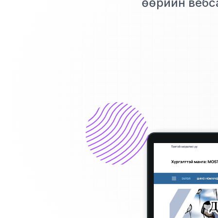
өөрийн вебс