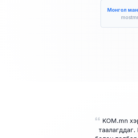
Монгол ман
mostm
KOM.mn хэр
таалагддаг.