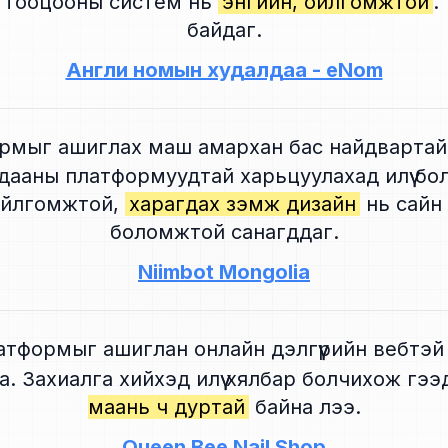
 тооцооны систем нь
энгийн, ойлгомжтой
.
байдаг.
Англи номын худалдаа - eNom
рмыг ашиглах маш амархан бас найдвартай
дааны платформуудтай харьцуулахад илүү бо
ойлгомжтой,
харагдах үзэмж дизайн
нь сайн 
боломжтой санагддаг.
Niimbot Mongolia
тформыг ашиглан онлайн дэлгүүрийн вебтэй
а. Захиалга хийхэд илүү хялбар болчихож гэ
маань ч дуртай
байна лээ.
Queen Bee Nail Shop