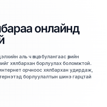
бараа онлайнд
й
лхийн аль ч өнцөг булангаас өөрийн
нийг хялбархан борлуулах боломжтой.
г интернет орчноос хялбархан удирдаж,
нтернэтэд борлуулалтын шинэ гарцтай