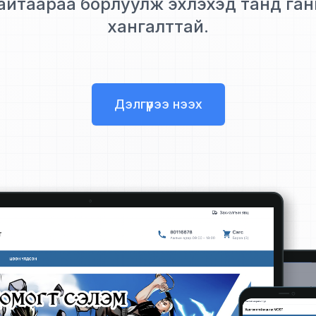
айтаараа борлуулж эхлэхэд танд ган
хангалттай.
Дэлгүүрээ нээх