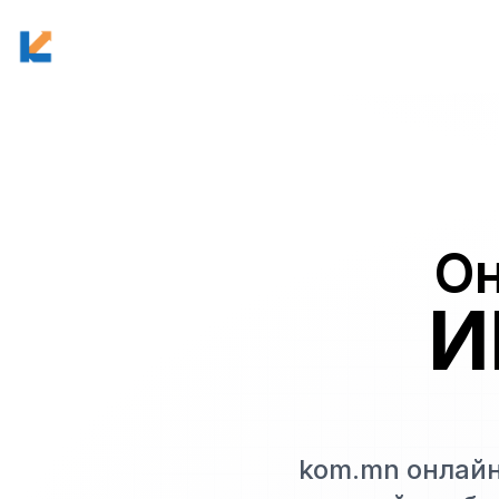
Он
И
kom.mn онлайн