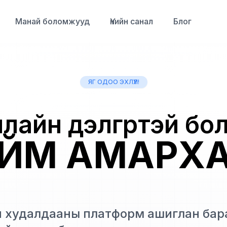
Манай боломжууд
Үнийн санал
Блог
ЯГ ОДОО ЭХЛҮҮЛ!
лайн дэлгүүртэй бо
ЙМ АМАРХ
 худалдааны платформ ашиглан бараа 