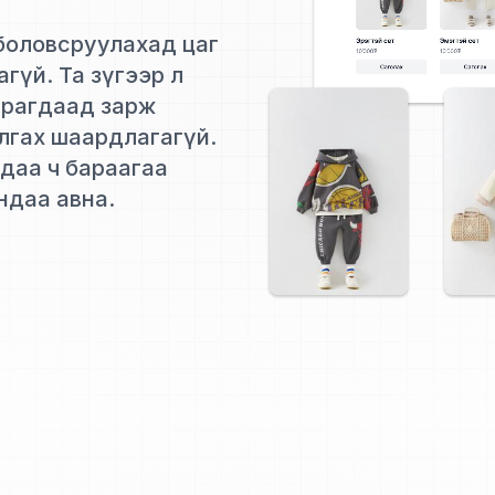
 боловсруулахад цаг
гагүй. Та зүгээр л
мрагдаад зарж
улгах шаардлагагүй.
хдаа ч бараагаа
андаа авна.