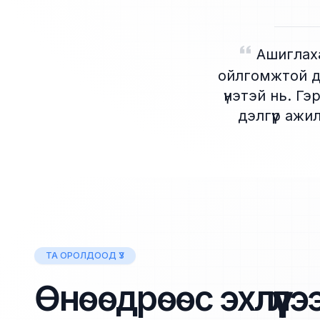
Ашиглаха
ойлгомжтой ди
үнэтэй нь. Г
дэлгүүр аж
ТА ОРОЛДООД ҮЗ
Өнөөдрөөс эхлүүлэ