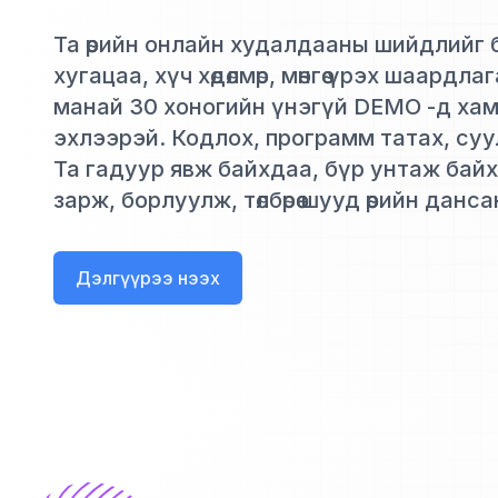
Та өөрийн онлайн худалдааны шийдлийг
хугацаа, хүч хөдөлмөр, мөнгөө үрэх шаардла
манай 30 хоногийн үнэгүй DEMO -д ха
эхлээрэй. Кодлох, программ татах, су
Та гадуур явж байхдаа, бүр унтаж бай
зарж, борлуулж, төлбөрөө шууд өөрийн данс
Дэлгүүрээ нээх