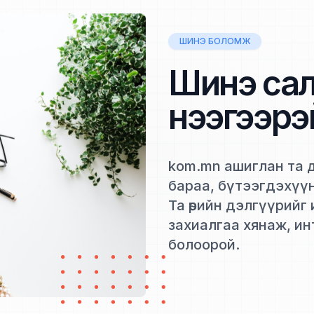
ШИНЭ БОЛОМЖ
Шинэ сал
нээгээрэ
kom.mn ашиглан та дэ
бараа, бүтээгдэхүү
Та өөрийн дэлгүүрий
захиалгаа хянаж, и
болоорой.