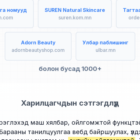
га номууд
SUREN Natural Skincare
Тагта
n.com
suren.kom.mn
orde
Adorn Beauty
Улбар паблишинг
adornbeautyshop.com
ulbar.mn
болон бусад 1000+
Харилцагчдын сэтгэгдлүүд
эглэхэд маш хялбар, ойлгомжтой функцтэ
 Барааны танилцуулгаа вебд байршуулах, үлд